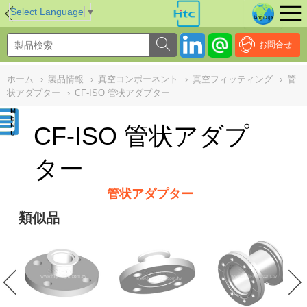
NULL
//
Select Language
▼
お問合せ
ホーム
›
製品情報
›
真空コンポーネント
›
真空フィッティング
›
管
状アダプター
›
CF-ISO 管状アダプター
CF-ISO 管状アダプ
ター
管状アダプター
類似品