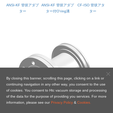
ダプ
ANSI-KF 管状アダプ
ANSI-KF 管状アダプ
CF-ISO 管状アダプ
ター
ター付O'ring溝
ター
By closing this banner, scrolling this page, clicking on a link or
continuing navigation in any other way, you consent to the use
of cookies. You consent to Htc vacuum storage and processing
of the data for the purpose of providing you services. For more
information, please see our
Privacy Policy
&
Cookies.