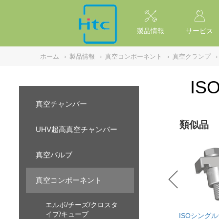
NULL
//
製品情報
サービス
ホーム
›
製品情報
›
真空コンポーネント
›
真空クランプ
›
I
真空チャンバー
類似品
UHV超高真空チャンバー
真空バルブ
真空コンポーネント
エルボ/チーズ/クロスタ
イプ/キューブ
ISOシング