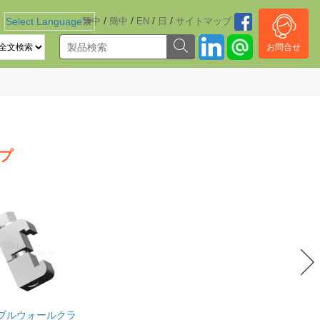
/
/
/
/
Select Language
繁中
▼
簡中
EN
日
サイトマッブ
お問合せ
ンプ
ダブルウォールクラ