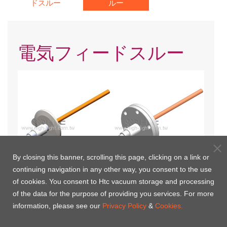
ドスルー
ルー
電気フィードスルー
By closing this banner, scrolling this page, clicking on a link or
continuing navigation in any other way, you consent to the use
KF電気フィードスルー
CF電気フィードスルー
of cookies. You consent to Htc vacuum storage and processing
of the data for the purpose of providing you services. For more
information, please see our
Privacy Policy
&
Cookies.