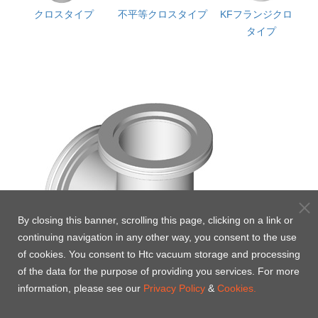
ス
クロスタイプ
不平等クロスタイプ
KFフランジクロス
能
タイプ
By closing this banner, scrolling this page, clicking on a link or
continuing navigation in any other way, you consent to the use
of cookies. You consent to Htc vacuum storage and processing
of the data for the purpose of providing you services. For more
information, please see our
Privacy Policy
&
Cookies.