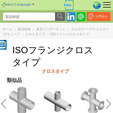
NULL
//
Select Language
▼
お問合せ
ホーム
›
製品情報
›
真空コンポーネント
›
エルボ/チーズ/クロスタイ
プ/キューブ
›
クロスタイプ
›
ISOフランジクロスタイプ
ISOフランジクロス
タイプ
クロスタイプ
類似品