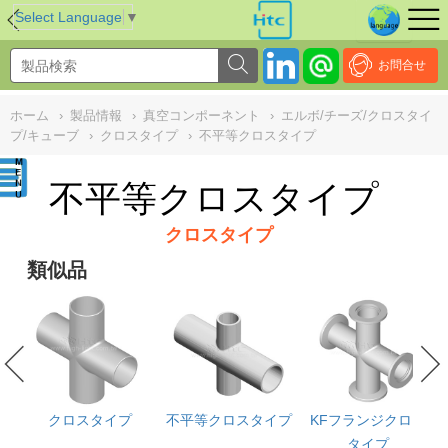
NULL
//
Select Language
▼
お問合せ
ホーム
›
製品情報
›
真空コンポーネント
›
エルボ/チーズ/クロスタイ
プ/キューブ
›
クロスタイプ
›
不平等クロスタイプ
不平等クロスタイプ
クロスタイプ
類似品
ス
クロスタイプ
不平等クロスタイプ
KFフランジクロス
能
タイプ