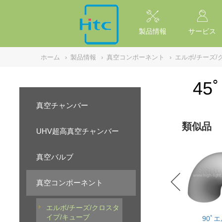
NULL
//
製品情報
サービス
ホーム
›
製品情報
›
真空コンポーネント
›
エルボ/チーズ/
45
真空チャンバー
類似品
UHV超高真空チャンバー
真空バルブ
真空コンポーネント
エルボ/チーズ/クロスタ
イプ/キューブ
90ﾟ