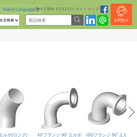
/
/
/
/
Select Language
繁中
▼
簡中
EN
日
サイトマッブ
お問合せ
ﾟエルボ(ロング)
KFフランジ 90ﾟエルボ
ISOフランジ 90ﾟエルボ