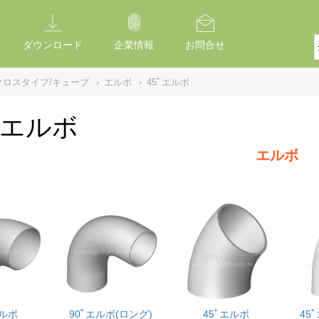
ダウンロード
企業情報
お問合せ
クロスタイプ/キューブ
›
エルボ
›
45ﾟエルボ
ﾟエルボ
エルボ
エルボ
90ﾟエルボ(ロング)
45ﾟエルボ
45