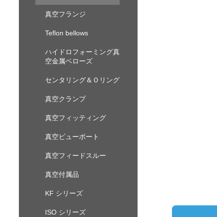
真空フランジ
Teflon bellows
ハイドロフォーミング真
空金属ベローズ
センタリング＆Ｏリング
真空クランプ
真空フィッティング
真空ビューポート
真空フィードスルー
真空付属品
KF シリーズ
ISO シリーズ