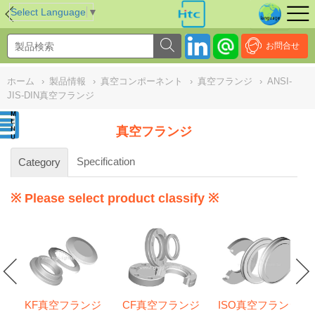
NULL
//
Select Language
▼
お問合せ
ホーム
›
製品情報
›
真空コンポーネント
›
真空フランジ
›
ANSI-
JIS-DIN真空フランジ
真空フランジ
Specification
Category
※ Please select product classify ※
KF真空フランジ
CF真空フランジ
ISO真空フランジ
ge