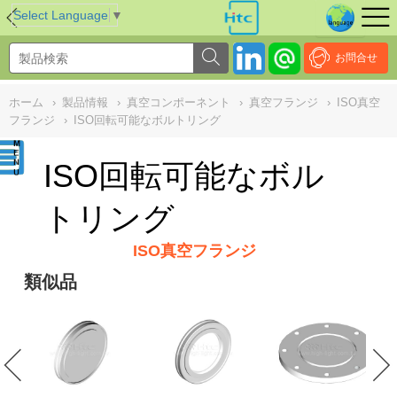
NULL
//
Select Language
▼
お問合せ
ホーム
›
製品情報
›
真空コンポーネント
›
真空フランジ
›
ISO真空
フランジ
›
ISO回転可能なボルトリング
ISO回転可能なボル
トリング
ISO真空フランジ
類似品