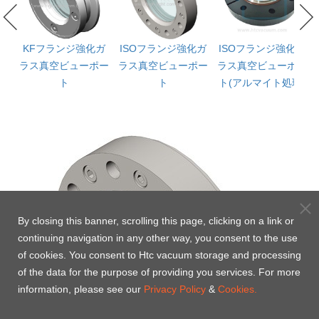
ガ
KFフランジ強化ガ
ISOフランジ強化ガ
ISOフランジ強化ガ
ー
ラス真空ビューポー
ラス真空ビューポー
ラス真空ビューポー
)
ト
ト
ト(アルマイト処理)
By closing this banner, scrolling this page, clicking on a link or
continuing navigation in any other way, you consent to the use
of cookies. You consent to Htc vacuum storage and processing
of the data for the purpose of providing you services. For more
information, please see our
Privacy Policy
&
Cookies.