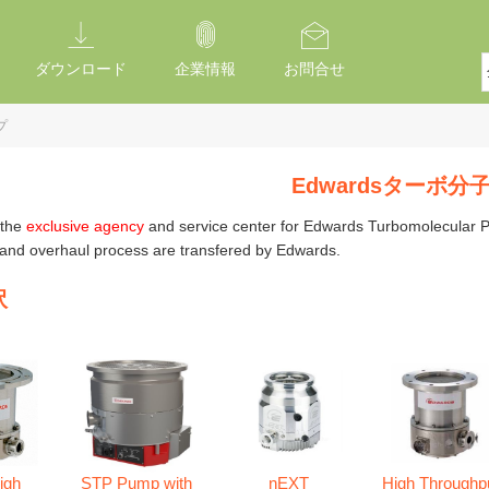
ダウンロード
企業情報
お問合せ
プ
Edwardsターボ分
 the
exclusive agency
and service center for Edwards Turbomolecular 
 and overhaul process are transfered by Edwards.
訳
igh
STP Pump with
nEXT
High Throughp