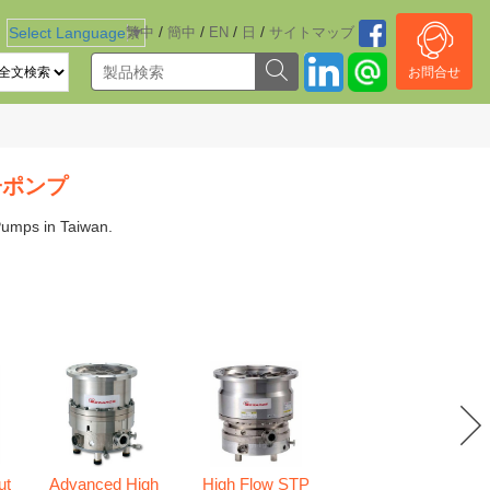
/
/
/
/
Select Language
繁中
▼
簡中
EN
日
サイトマッブ
お問合せ
子ポンプ
Pumps in Taiwan.
ut
Advanced High
High Flow STP