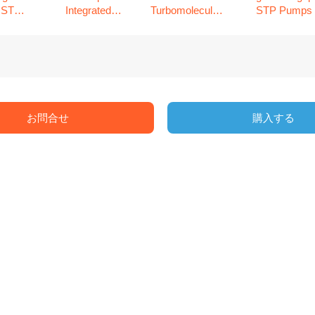
 STP
Integrated
Turbomolecular
STP Pumps
ps
Controller
Pumps
お問合せ
購入する