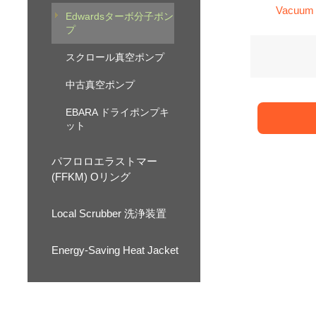
Vacuum
Edwardsターボ分子ポン
Pum
プ
スクロール真空ポンプ
中古真空ポンプ
EBARA ドライポンプキ
ット
パフロロエラストマー
(FFKM) Oリング
Local Scrubber 洗浄装置
Energy-Saving Heat Jacket