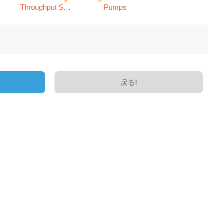
Throughput STP
Pumps
Pumps
戻る!