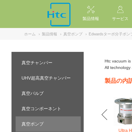
NULL
//
製品情報
サービス
ホーム
›
製品情報
›
真空ポンプ
›
Edwardsターボ分子ポン
Htc vacuum is
真空チャンバー
All technology
UHV超高真空チャンバー
製品の内
真空バルブ
真空コンポーネント
真空ポンプ
Ultra H