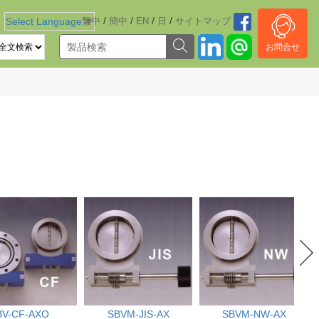
/
/
/
/
Select Language
繁中
▼
簡中
EN
日
サイトマッブ
お問合せ
BV-CF-AXO
SBVM-JIS-AX
SBVM-NW-AX