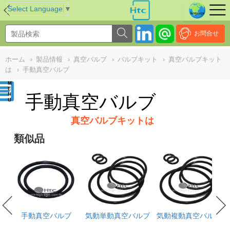
NULL
//
Select Language
▼
お問合せ
ホーム
›
製品情報
›
真空バルブ
›
バルブキット
›
真空バルブキット
は
›
手動真空バルブ
手動真空バルブ
真空バルブキットは
類似品
th
手動真空バルブ
気動単動真空バルブ
気動複動真空バルブ