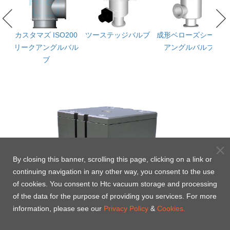
性
カスタマズ ISO200
ツーステッジバルブ
成形ベローズシール
バ
リークアングルバル
アングルバルブ
アク
ブ
じ
By closing this banner, scrolling this page, clicking on a link or
continuing navigation in any other way, you consent to the use
of cookies. You consent to Htc vacuum storage and processing
of the data for the purpose of providing you services. For more
information, please see our
Privacy Policy
&
Cookies.