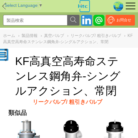
NULL
//
Select Language
▼
お問合せ
ホーム
›
製品情報
›
真空バルブ
›
リークバルブ/ 粗引きバルブ
›
KF
高真空高寿命ステンレス鋼角弁-シングルアクション、常閉
KF高真空高寿命ステ
ンレス鋼角弁-シング
ルアクション、常閉
リークバルブ/ 粗引きバルブ
類似品