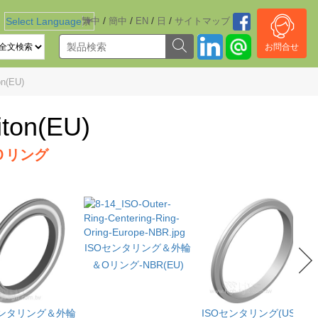
/
/
/
/
Select Language
繁中
▼
簡中
EN
日
サイトマッブ
お問合せ
(EU)
n(EU)
Ｏリング
ISOセンタリング＆外輪
＆Oリング-NBR(EU)
センタリング＆外輪
ISOセンタリング(USA)