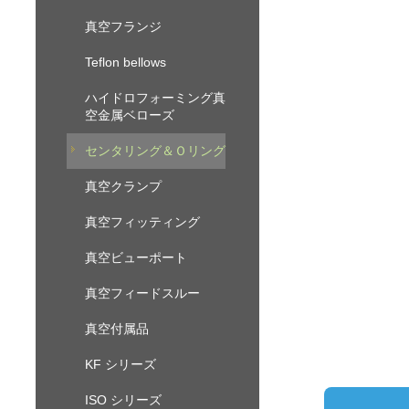
真空フランジ
Teflon bellows
ハイドロフォーミング真
空金属ベローズ
センタリング＆Ｏリング
真空クランプ
真空フィッティング
真空ビューポート
真空フィードスルー
真空付属品
KF シリーズ
ISO シリーズ