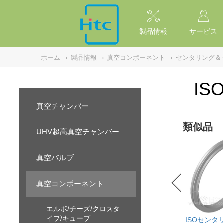
NULL
//
製品情報
サービス
ホーム
›
製品情報
›
真空コンポーネント
›
センタリング＆
IS
真空チャンバー
類似品
UHV超高真空チャンバー
真空バルブ
真空コンポーネント
エルボ/チーズ/クロスタ
イプ/キューブ
ISOセンタリ