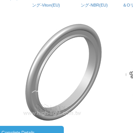
ング-Viton(EU)
ング-NBR(EU)
＆Oリ
Complete Details