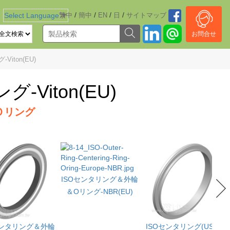
/
/
/
/
Select Language
繁中
▼
簡中
EN
日
サイトマッブ
お問合せ
iton(EU)
Viton(EU)
Ｏリング
ISOセンタリング＆外輪
＆Oリング-NBR(EU)
センタリング＆外輪
ISOセンタリング(USA)