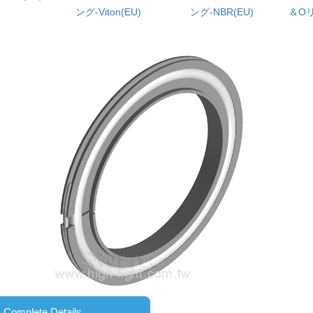
ング-Viton(EU)
ング-NBR(EU)
＆Oリ
Complete Details