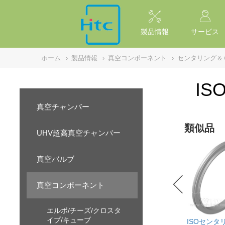
NULL
//
製品情報
サービス
ホーム
›
製品情報
›
真空コンポーネント
›
センタリング＆
IS
真空チャンバー
類似品
UHV超高真空チャンバー
真空バルブ
真空コンポーネント
エルボ/チーズ/クロスタ
イプ/キューブ
ISOセンタリ