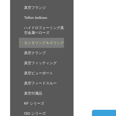
真空フランジ
Teflon bellows
ハイドロフォーミング真
空金属ベローズ
センタリング＆Ｏリング
真空クランプ
真空フィッティング
真空ビューポート
真空フィードスルー
真空付属品
KF シリーズ
ISO シリーズ