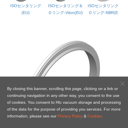
＆
ISOセンタリング
ISOセンタリング＆
ISOセンタリング＆
-
(EU)
Ｏリング-Viton(EU)
Ｏリング-NBR(EU)
By closing this banner, scrolling this page, clicking on a link or
continuing navigation in any other way, you consent to the use
of cookies. You consent to Htc vacuum storage and processing
of the data for the purpose of providing you services. For more
information, please see our
Privacy Policy
&
Cookies.