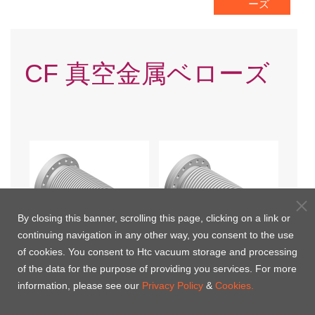
ーズ
CF 真空金属ベローズ
By closing this banner, scrolling this page, clicking on a link or
continuing navigation in any other way, you consent to the use
of cookies. You consent to Htc vacuum storage and processing
of the data for the purpose of providing you services. For more
CFフレキシブルホース(回
CF圧縮可能なベローズ接続
information, please see our
Privacy Policy
&
Cookies.
転可能)
(回転可能)