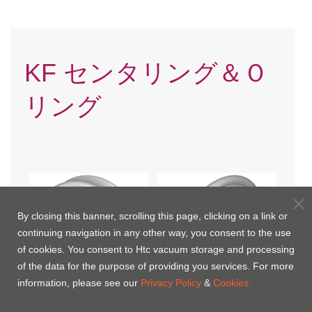
KF センタリング＆Ｏ
リング
By closing this banner, scrolling this page, clicking on a link or
continuing navigation in any other way, you consent to the use
of cookies. You consent to Htc vacuum storage and processing
of the data for the purpose of providing you services. For more
information, please see our
Privacy Policy
&
Cookies.
KFセンタリング
KFセンタリング＆Ｏリング