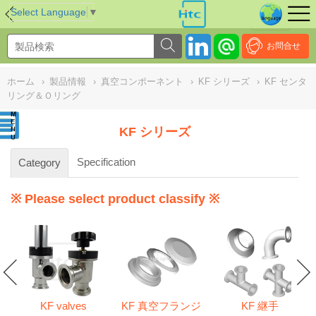
NULL
//
Select Language
▼
お問合せ
ホーム
›
製品情報
›
真空コンポーネント
›
KF シリーズ
›
KF センタ
リング＆Ｏリング
KF シリーズ
Specification
Category
※ Please select product classify ※
KF valves
KF 真空フランジ
KF 継手