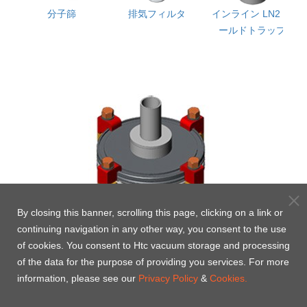
ャ
分子篩
排気フィルタ
インライン LN2 コ
イ
ールドトラップ
By closing this banner, scrolling this page, clicking on a link or
continuing navigation in any other way, you consent to the use
of cookies. You consent to Htc vacuum storage and processing
of the data for the purpose of providing you services. For more
information, please see our
Privacy Policy
&
Cookies.