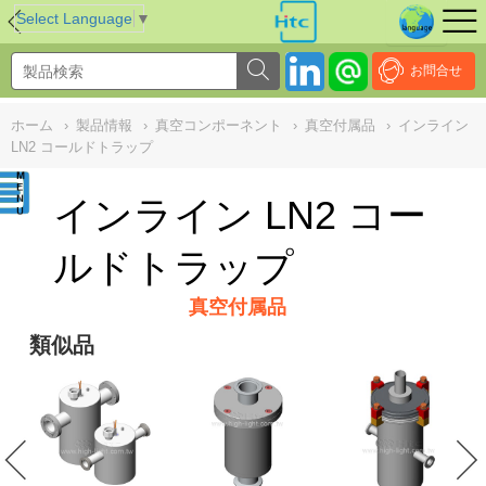
NULL
//
Select Language
▼
お問合せ
ホーム
›
製品情報
›
真空コンポーネント
›
真空付属品
›
インライン
LN2 コールドトラップ
インライン LN2 コー
ルドトラップ
真空付属品
類似品