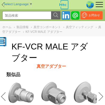
NULL
//
Select Language
▼
お問合せ
ホーム
›
製品情報
›
真空コンポーネント
›
真空フィッティング
›
真
空アダブター
›
KF-VCR MALE アダブター
KF-VCR MALE アダ
ブター
真空アダブター
類似品