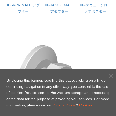
ダ
KF-VCR MALE アダ
KF-VCR FEMALE
KF-スウェージロッ
ブター
アダブター
クアダプター
By closing this banner, scrolling this page, clicking on a link or
continuing navigation in any other way, you consent to the use
of cookies. You consent to Htc vacuum storage and processing
of the data for the purpose of providing you services. For more
information, please see our
Privacy Policy
&
Cookies.