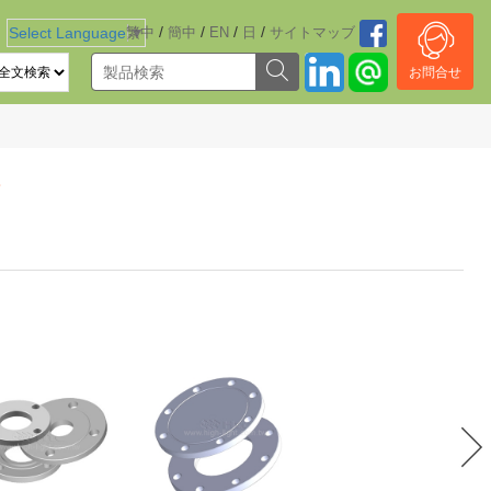
/
/
/
/
Select Language
繁中
▼
簡中
EN
日
サイトマッブ
お問合せ
ジ