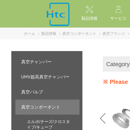
NULL
//
製品情報
サービス
ホーム
›
製品情報
›
真空コンポーネント
›
真空フランジ
›
真空チャンバー
Category
UHV超高真空チャンバー
※ Please 
真空バルブ
真空コンポーネント
エルボ/チーズ/クロスタ
イプ/キューブ