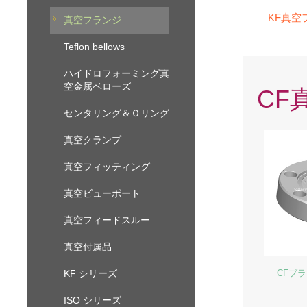
KF真空
真空フランジ
Teflon bellows
ハイドロフォーミング真
空金属ベローズ
CF
センタリング＆Ｏリング
真空クランプ
真空フィッティング
真空ビューポート
真空フィードスルー
真空付属品
KF シリーズ
CFブ
ISO シリーズ