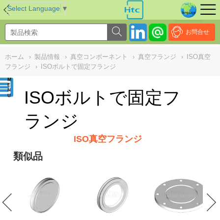
NULL
//
Select Language
▼
お問合せ
ホーム
›
製品情報
›
真空コンポーネント
›
真空フランジ
›
ISO真空
フランジ
›
ISOボルトで固定フランジ
ISOボルトで固定フ
ランジ
ISO真空フランジ
類似品